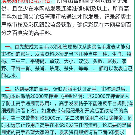
澳彩财神到论坛介绍：
所有出售的高手料均由高手提
供，且至少在本网站发表连续准确6期及以上，所有高
手料均由顶尖论坛管理审核通过才能发表，记录经版主
严格审核及彩民跟踪监督获取，确保彩民在本网买到百
分之百真实的高手料。
一、
首先想成为高手必须和管理员联系购买高手发表功能和
审核你的账号，发表资料必须是当下几种当中一种、生肖、特
码、三中三、平特码、单双、大小、双波、头数、尾数、家
野、平特一肖、杀肖、杀尾、杀头、等等... ... 都可以发表自己
的心水。
二、
达到要求的高手，请联系版主认证高手，审核通过后，
需向本站缴纳20000元押金（押金说明：这20000元押金是为
了防止高手违规罚款用），高手发表帖子不能违反平台规则(详
细规则请看下方)，如发表带有假纪录和开奖后更改帖子的高
手，第一次警告罚款5000元，第二次册除用户名扣除押金，同
时永远禁止该用户高手在本论坛发表任何资料。论坛要的是懂
规矩的高手希望大家遵守，发表资料规矩请看下面6条要求: