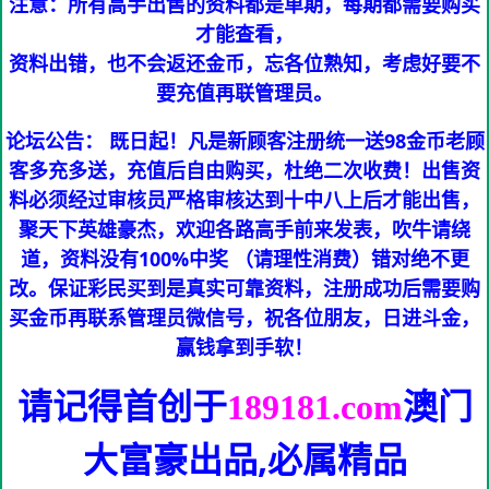
注意：所有高手出售的资料都是单期，每期都需要购买
才能查看，
资料出错，也不会返还金币，忘各位熟知，考虑好要不
要充值再联管理员。
论坛公告： 既日起！凡是新顾客注册统一送98金币老顾
客多充多送，充值后自由购买，杜绝二次收费！出售资
料必须经过审核员严格审核达到十中八上后才能出售，
聚天下英雄豪杰，欢迎各路高手前来发表，吹牛请绕
道，资料没有100%中奖 （请理性消费）错对绝不更
改。保证彩民买到是真实可靠资料，注册成功后需要购
买金币再联系管理员微信号，祝各位朋友，日进斗金，
赢钱拿到手软！
请记得首创于
澳门
189181.com
大富豪
出品,必属精品