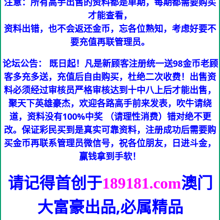
注意：所有高手出售的资料都是单期，每期都需要购买
才能查看，
资料出错，也不会返还金币，忘各位熟知，考虑好要不
要充值再联管理员。
论坛公告： 既日起！凡是新顾客注册统一送98金币老顾
客多充多送，充值后自由购买，杜绝二次收费！出售资
料必须经过审核员严格审核达到十中八上后才能出售，
聚天下英雄豪杰，欢迎各路高手前来发表，吹牛请绕
道，资料没有100%中奖 （请理性消费）错对绝不更
改。保证彩民买到是真实可靠资料，注册成功后需要购
买金币再联系管理员微信号，祝各位朋友，日进斗金，
赢钱拿到手软！
请记得首创于
澳门
189181.com
大富豪
出品,必属精品