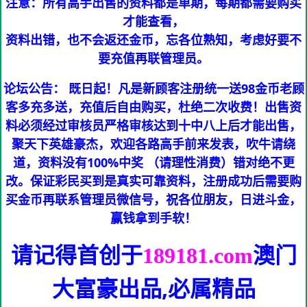
注意：所有高手出售的资料都是单期，每期都需要购买
才能查看，
资料出错，也不会返还金币，忘各位熟知，考虑好要不
要充值再联管理员。
论坛公告： 既日起！凡是新顾客注册统一送98金币老顾
客多充多送，充值后自由购买，杜绝二次收费！出售资
料必须经过审核员严格审核达到十中八上后才能出售，
聚天下英雄豪杰，欢迎各路高手前来发表，吹牛请绕
道，资料没有100%中奖 （请理性消费）错对绝不更
改。保证彩民买到是真实可靠资料，注册成功后需要购
买金币再联系管理员微信号，祝各位朋友，日进斗金，
赢钱拿到手软！
请记得首创于
澳门
189181.com
大富豪
出品,必属精品